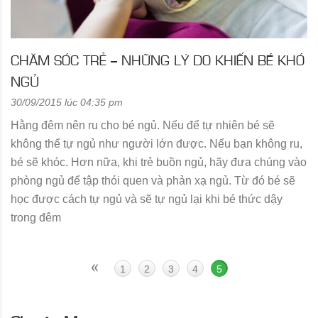
CHĂM SÓC TRẺ – NHỮNG LÝ DO KHIẾN BÉ KHÓ
NGỦ
30/09/2015 lúc 04:35 pm
Hằng đêm nên ru cho bé ngủ. Nếu để tự nhiên bé sẽ
không thể tự ngủ như người lớn được. Nếu bạn không ru,
bé sẽ khóc. Hơn nữa, khi trẻ buồn ngủ, hãy đưa chúng vào
phòng ngủ để tập thói quen và phản xạ ngủ. Từ đó bé sẽ
học được cách tự ngủ và sẽ tự ngủ lại khi bé thức dậy
trong đêm
1
2
3
4
5