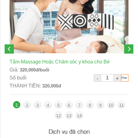
Tắm-Massage Hoặc Chăm sóc y khoa cho Bé
Giá:
320,000đ/buổi
Số buổi
-
+
THÀNH TIỀN:
320,000đ
1
2
3
4
5
6
7
8
9
10
11
12
13
14
Dịch vụ đã chọn