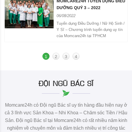
MOMCARE24H TUYỂN DỤNG ĐIỀU
DƯỠNG QUÝ 3 – 2022
06/08/2022
Tuyển dụng Điều Dưỡng / Nữ Hộ Sinh /
Y Sĩ – Chương trình tuyển dụng uy tín
của Momcare24h tại TPHCM
1
2
3
4
ĐỘI NGŨ BÁC SĨ
Momcare24h có Đội ngũ Bác sĩ uy tín hàng đầu hiện nay ở
cả 3 lĩnh vực Sản Khoa – Nhi Khoa – Chăm sóc Tiền / Hậu
Sản. Đội ngũ Bác sĩ tại Momcare24h có rất nhiều năm kinh
nghiệm về chuyên môn và đảm trách nhiều vị trí công tác