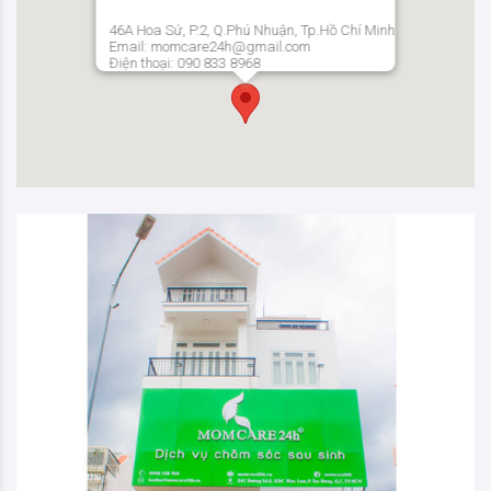
46A Hoa Sứ, P.2, Q.Phú Nhuận, Tp.Hồ Chí Minh
Email: momcare24h@gmail.com
Điện thoại: 090 833 8968