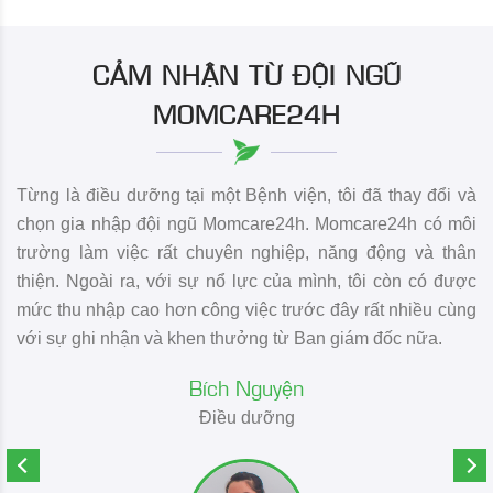
CẢM NHẬN TỪ ĐỘI NGŨ
MOMCARE24H
 cơ
Từng là điều dưỡng tại một Bệnh viện, tôi đã thay đổi và
La
̃ng
chọn gia nhập đội ngũ Momcare24h. Momcare24h có môi
na
inh
trường làm việc rất chuyên nghiệp, năng động và thân
Mo
ầu
thiện. Ngoài ra, với sự nổ lực của mình, tôi còn có được
dư
bó
mức thu nhập cao hơn công việc trước đây rất nhiều cùng
ch
với sự ghi nhận và khen thưởng từ Ban giám đốc nữa.
Bích Nguyện
Điều dưỡng