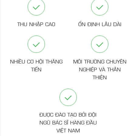
THU NHẬP CAO
ỔN ĐỊNH LÂU DÀI
NHIỀU CƠ HỘI THĂNG
MÔI TRƯỜNG CHUYÊN
TIẾN
NGHIỆP VÀ THÂN
THIỆN
ĐƯỢC ĐÀO TẠO BỞI ĐỘI
NGŨ BÁC SĨ HÀNG ĐẦU
VIỆT NAM