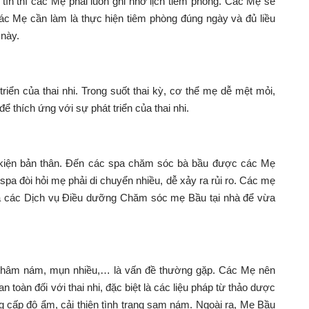
 tín thì các Mẹ phải luôn ghi nhớ lịch tiêm phòng. Các Mẹ sẽ
các Mẹ cần làm là thực hiện tiêm phòng đúng ngày và đủ liều
này.
iển của thai nhi. Trong suốt thai kỳ, cơ thể mẹ dễ mệt mỏi,
ể thích ứng với sự phát triển của thai nhi.
 kiện bản thân. Đến các spa chăm sóc bà bầu được các Mẹ
spa đòi hỏi mẹ phải di chuyển nhiều, dễ xảy ra rủi ro. Các mẹ
ủa các Dịch vụ Điều dưỡng
Chăm sóc mẹ Bầu
tại nhà để vừa
ạm, thâm nám, mụn nhiều,… là vấn đề thường gặp. Các Mẹ nên
toàn đối với thai nhi, đặc biệt là các liệu pháp từ thảo dược
 cấp độ ẩm, cải thiện tình trạng sạm nám. Ngoài ra, Mẹ Bầu