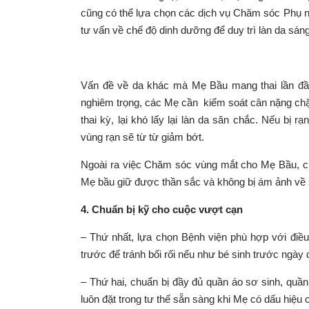
cũng có thể lựa chọn các dịch vụ
Chăm sóc Phụ 
tư vấn về chế độ dinh dưỡng để duy trì làn da sá
Vấn đề về da khác mà Mẹ Bầu mang thai lần đầu 
nghiêm trọng, các Mẹ cần kiểm soát cân nặng chặ
thai kỳ, lại khó lấy lại làn da săn chắc. Nếu bị
vùng rạn sẽ từ từ giảm bớt.
Ngoài ra việc
Chăm sóc vùng mắt cho Mẹ Bầu
, 
Mẹ bầu giữ được thần sắc và không bị ám ảnh về s
4
. Chuẩn bị kỹ cho cuộc vượt cạn
– Thứ nhất, lựa chọn Bệnh viện phù hợp với điều 
trước để tránh bối rối nếu như bé sinh trước ngày 
– Thứ hai, chuẩn bị đầy đủ quần áo sơ sinh, quần
luôn đặt trong tư thế sẵn sàng khi Mẹ có dấu hiệu 