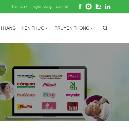
Tiện ích
Tuyển dụng
Liên hệ
H HÀNG
KIẾN THỨC
TRUYỀN THÔNG