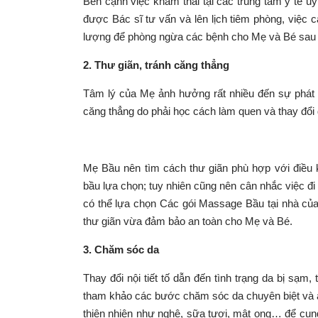
Bên cạnh việc khám thai tại các trung tâm y tế uy
được Bác sĩ tư vấn và lên lịch tiêm phòng, việc 
lượng để phòng ngừa các bệnh cho Mẹ và Bé sau 
2
. Thư giãn,
tránh căng thẳng
Tâm lý của Mẹ ảnh hưởng rất nhiều đến sự phát tr
căng thẳng do phải học cách làm quen và thay đổi đ
Mẹ Bầu nên tìm cách thư giãn phù hợp với điều
bầu lựa chọn; tuy nhiên cũng nên cân nhắc việc đi 
có thể lựa chọn Các gói Massage Bầu tại nhà c
thư giãn vừa đảm bảo an toàn cho Mẹ và Bé.
3
. Chăm sóc da
Thay đổi nội tiết tố dẫn đến tình trạng da bị s
tham khảo các bước chăm sóc da chuyên biệt và an 
thiên nhiên như nghệ, sữa tươi, mật ong… để cung