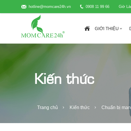
hotline@momcare24h.vn
0908 11 99 66
Giờ Là
GIỚI THIỆU
Kiến thức
Trang chủ
Kiến thức
Chuẩn bị mang