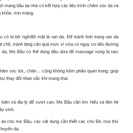
nữ mang bầu
tại nhà có kết hợp các liệu trình chăm sóc da và
ng khỏe, mịn màng.
có bị bỡ ngỡđối mặt là rạn da. Để tránh tình trạng rạn da
t chẽ, tránh tăng cân quá mức vì vừa có nguy cơ tiểu đường
 rạn da, Mẹ Bầu có thể dùng dầu dừa để massage vùng bị rạn;
chăm sóc tóc, chân… cũng không kém phần quan trọng; giúp
ự thay đổi nhan sắc khi mang thai.
kiện và địa lý để vượt cạn; Mẹ Bầu cần tìm hiểu và liên hệ
dự sinh.
 áo cho mẹ Bầu, các vật dụng cần thiết các cho Bé, mọi thứ
chuyển dạ.