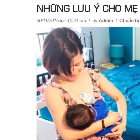
NHỮNG LƯU Ý CHO MẸ 
30/11/2015 lúc 10:21 am
/
by
Admin
/
Chuẩn bị