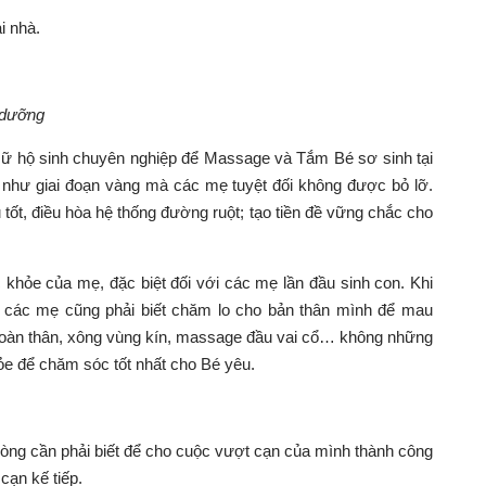
i nhà
.
 dưỡng
Nữ hộ sinh chuyên nghiệp để
Massage và Tắm Bé sơ sinh
tại
như giai đoạn vàng mà các mẹ tuyệt đối không được bỏ lỡ.
tốt, điều hòa hệ thống đường ruột; tạo tiền đề vững chắc cho
c khỏe của mẹ, đặc biệt đối với các mẹ lần đầu sinh con. Khi
, các mẹ cũng phải biết chăm lo cho bản thân mình để mau
toàn thân, xông vùng kín, massage đầu vai cổ
… không những
ỏe để chăm sóc tốt nhất cho Bé yêu.
lòng cần phải biết để cho cuộc vượt cạn của mình thành công
cạn kế tiếp.