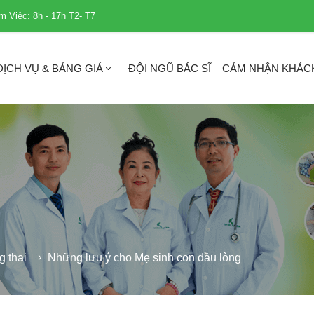
m Việc: 8h - 17h T2- T7
DỊCH VỤ & BẢNG GIÁ
ĐỘI NGŨ BÁC SĨ
CẢM NHẬN KHÁC
 thai
Những lưu ý cho Mẹ sinh con đầu lòng