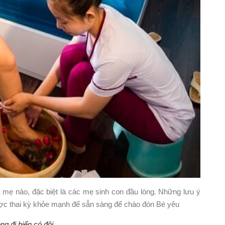
à mẹ nào, đặc biệt là các mẹ sinh con đầu lòng. Những lưu ý
ợc thai kỳ khỏe mạnh để sẵn sàng để chào đón Bé yêu
ng đi biển có đôi