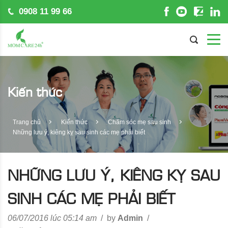
0908 11 99 66
Kiến thức
Trang chủ
Kiến thức
Chăm sóc mẹ sau sinh
Những lưu ý, kiêng kỵ sau sinh các mẹ phải biết
NHỮNG LƯU Ý, KIÊNG KỴ SAU
SINH CÁC MẸ PHẢI BIẾT
06/07/2016 lúc 05:14 am
/
by
Admin
/