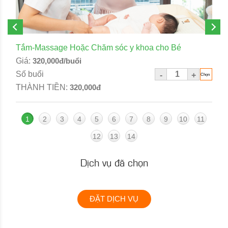
Tắm-Massage Hoặc Chăm sóc y khoa cho Bé
Giá:
320,000đ/buổi
Số buổi
-
+
THÀNH TIỀN:
320,000đ
1
2
3
4
5
6
7
8
9
10
11
12
13
14
Dịch vụ đã chọn
ĐẶT DỊCH VỤ