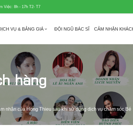
m Việc: 8h - 17h T2- T7
DỊCH VỤ & BẢNG GIÁ
ĐỘI NGŨ BÁC SĨ
CẢM NHẬN KHÁC
ch hàng
m nhận của Hong Thieu sau khi sử dụng dịch vụ chăm sóc Bé