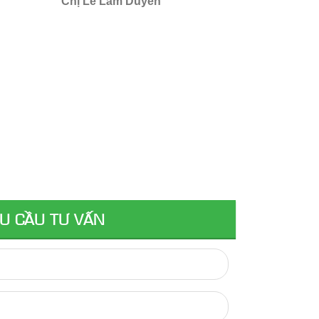
Chị Lê Lâm Duyên
U CẦU TƯ VẤN