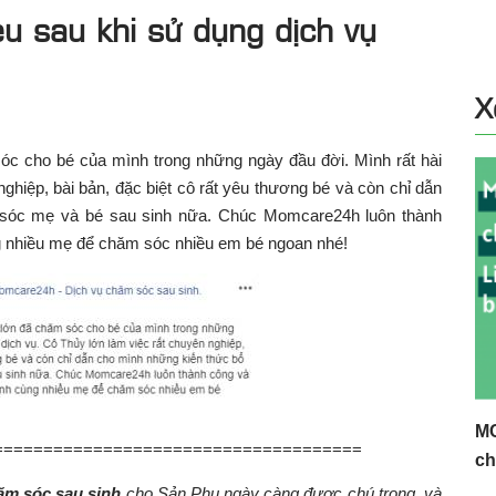
 sau khi sử dụng dịch vụ
X
 cho bé của mình trong những ngày đầu đời. Mình rất hài
nghiệp, bài bản, đặc biệt cô rất yêu thương bé và còn chỉ dẫn
 sóc mẹ và bé sau sinh nữa. Chúc Momcare24h luôn thành
g nhiều mẹ để chăm sóc nhiều em bé ngoan nhé!
MC
=====================================
ch
ăm sóc sau sinh
cho Sản Phụ ngày càng được chú trọng, và