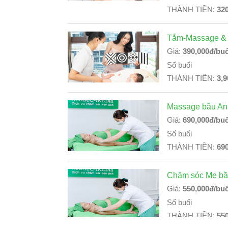
THÀNH TIỀN:
32
Tắm-Massage & 
Giá:
390,000đ/buổ
Số buổi
THÀNH TIỀN:
3,9
Massage bầu An
Giá:
690,000đ/buổ
Số buổi
THÀNH TIỀN:
69
Chăm sóc Mẹ bầ
Giá:
550,000đ/buổ
Số buổi
THÀNH TIỀN:
55