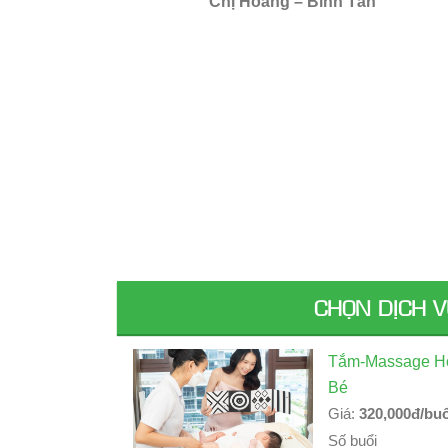
Chị Hoàng – Bình Tân
CHỌN DỊCH 
Tắm-Massage Ho
Bé
Giá:
320,000đ/buổ
Số buổi