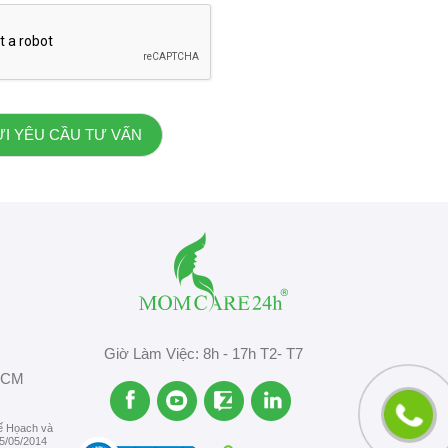
Giờ Làm Việc: 8h - 17h T2- T7
HCM
ế Họach và
5/05/2014