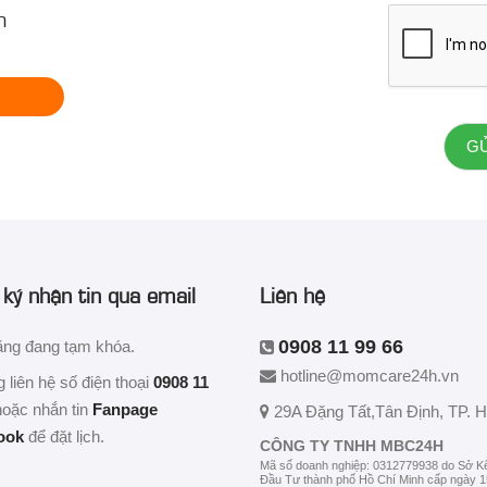
n
hà
i
-
+
0,000đ
sỹ Trần Thị Sáng
uổi
-
+
00,000đ
ký nhận tin qua email
Liên hệ
a
0908 11 99 66
ăng đang tạm khóa.
i
hotline@momcare24h.vn
g liên hệ số điện thoại
0908 11
-
+
oặc nhắn tin
Fanpage
29A Đặng Tất
,Tân Định
,
TP. 
0,000đ
ook
để đặt lịch.
CÔNG TY TNHH MBC24H
Mã số doanh nghiệp: 0312779938 do Sở K
ề
Đầu Tư thành phố Hồ Chí Minh cấp ngày 1