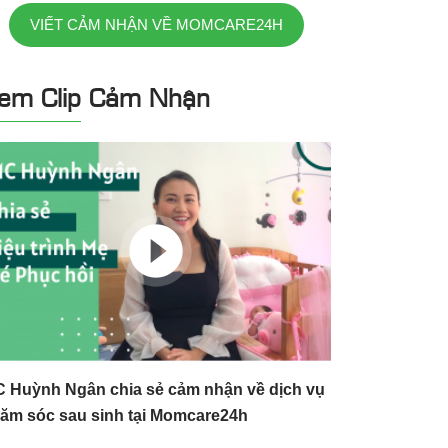
VIẾT CẢM NHẬN VỀ MOMCARE24H
em Clip Cảm Nhận
 Huỳnh Ngân chia sẻ cảm nhận về dịch vụ
ăm sóc sau sinh tại Momcare24h