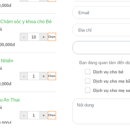
0,000đ
Chăm sóc y khoa cho Bé
i
-
+
00,000đ
 Nhiên
Bạn đang quan tâm đến dị
i
Dịch vụ cho bé
-
+
Dịch vụ cho mẹ b
0,000đ
Dịch vụ cho mẹ sa
u An Thai
i
-
+
0,000đ