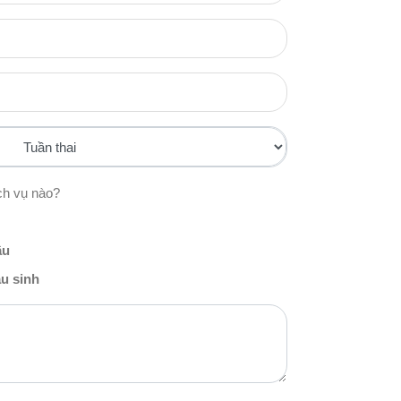
ch vụ nào?
ầu
u sinh