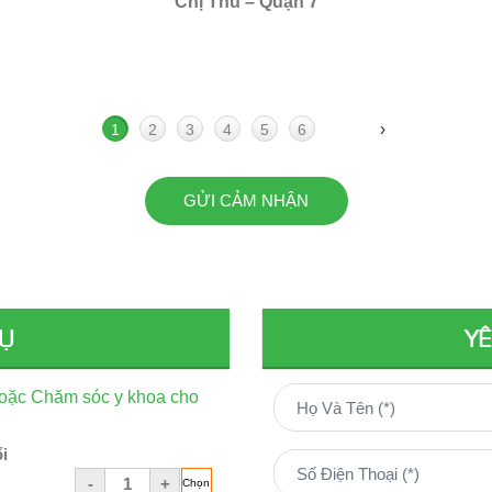
Chị Thu – Quận 7
›
1
2
3
4
5
6
GỬI CẢM NHẬN
VỤ
YÊ
ặc Chăm sóc y khoa cho
i
-
+