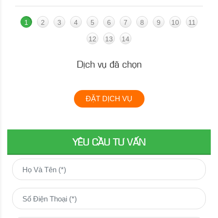
1
2
3
4
5
6
7
8
9
10
11
12
13
14
Dịch vụ đã chọn
ĐẶT DỊCH VỤ
YÊU CẦU TƯ VẤN