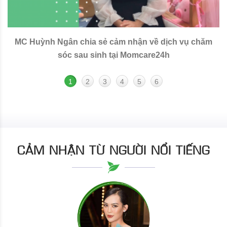
MC Huỳnh Ngân chia sẻ cảm nhận về dịch vụ chăm
sóc sau sinh tại Momcare24h
1
2
3
4
5
6
CẢM NHẬN TỪ NGƯỜI NỔI TIẾNG