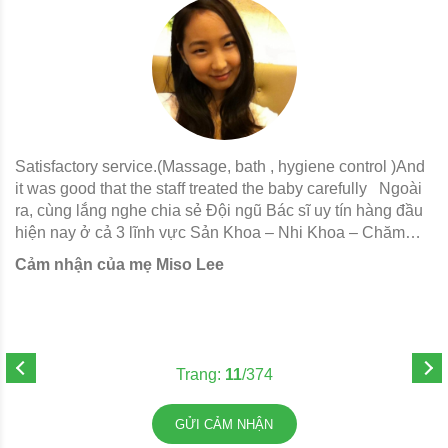
Satisfactory service.(Massage, bath , hygiene control )And
C
it was good that the staff treated the baby carefully Ngoài
bé sau si
u
ra, cùng lắng nghe chia sẻ Đội ngũ Bác sĩ uy tín hàng đầu
Bá
hiện nay ở cả 3 lĩnh vực Sản Khoa – Nhi Khoa – Chăm
– 
t
sóc Tiền / Hậu Sản. Đội ngũ Bác sĩ tại Momcare24h có rất
M
Cảm nhận của mẹ Miso Lee
C
ều
nhiều năm kinh nghiệm về chuyên môn và đảm trách nhiều
và
vị trí công tác quan trọng ở các Bệnh viện hàng đầu Việt
v
Nam như: Bệnh viện Quốc tế Mỹ AIH, Bệnh viện Từ Dũ,
B
Bệnh viện FV, Bệnh viện Nhi Đồng 2, CMI Việt Nam ThS.
CMI Việ
BS. CKII. Lê Thanh Tùng - Bệnh viện Quốc Tế Mỹ AIH
Q
Trang:
11
/374
(Phó khoa sản) chia sẻ về Momcare24h ThS. Trần Thị
Th
Sáng chia sẻ về Momcare24h BS. CKI. Huỳnh Khắc
H
GỬI CẢM NHẬN
Luân chia sẻ về Momcare24h