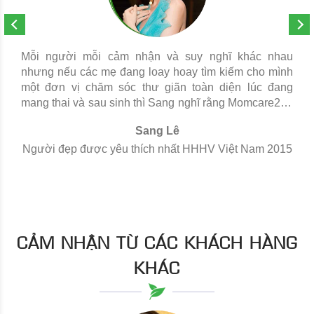
Mỗi người mỗi cảm nhận và suy nghĩ khác nhau
nhưng nếu các mẹ đang loay hoay tìm kiếm cho mình
một đơn vị chăm sóc thư giãn toàn diện lúc đang
mang thai và sau sinh thì Sang nghĩ rằng Momcare24h
là 1 sự lựa tốt đáng để các mẹ thử trải nghiệm và tin
Sang Lê
dùng. Sang Lê - Hoa Hậu VN2015
Người đẹp được yêu thích nhất HHHV Việt Nam 2015
CẢM NHẬN TỪ CÁC KHÁCH HÀNG
KHÁC