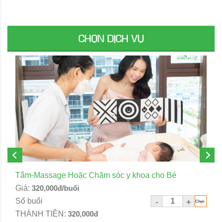
CHỌN DỊCH VỤ
Tắm-Massage Hoặc Chăm sóc y khoa cho Bé
Giá:
320,000đ/buổi
Số buổi
-
+
THÀNH TIỀN:
320,000đ