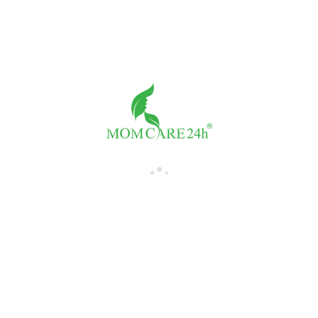
Tư vấn với Tiến sỹ Trần Thị Sáng
Giá:
1,300,000đ/buổi
Số buổi
-
+
THÀNH TIỀN:
1,300,000đ