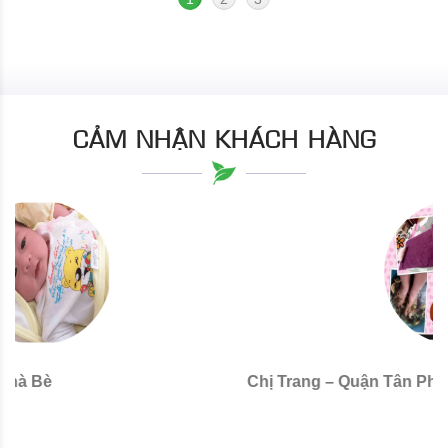
CẢM NHẬN KHÁCH HÀNG
Chị Trang – Quận Tân Phú
C