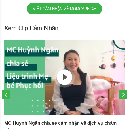
VIẾT CẢM NHẬN VỀ MOMCARE24H
Xem Clip Cảm Nhận
MC Huỳnh Ngân chia sẻ cảm nhận về dịch vụ chăm
S