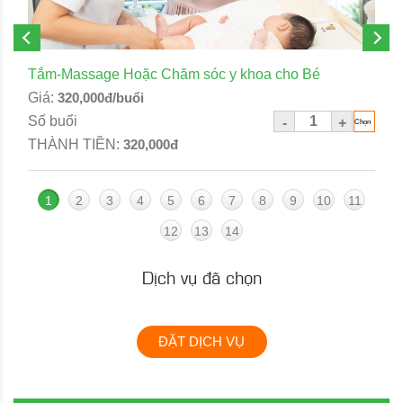
Tắm-Massage Hoặc Chăm sóc y khoa cho Bé
Giá:
320,000đ/buổi
Số buổi
-
+
THÀNH TIỀN:
320,000đ
1
2
3
4
5
6
7
8
9
10
11
12
13
14
Dịch vụ đã chọn
ĐẶT DỊCH VỤ