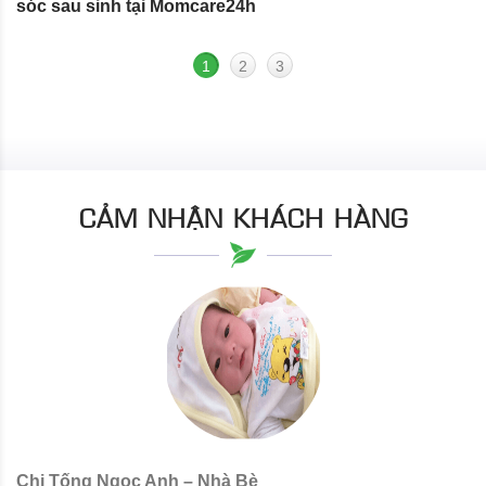
sóc sau sinh tại Momcare24h
N
1
2
3
CẢM NHẬN KHÁCH HÀNG
Chị Tống Ngọc Anh – Nhà Bè
C