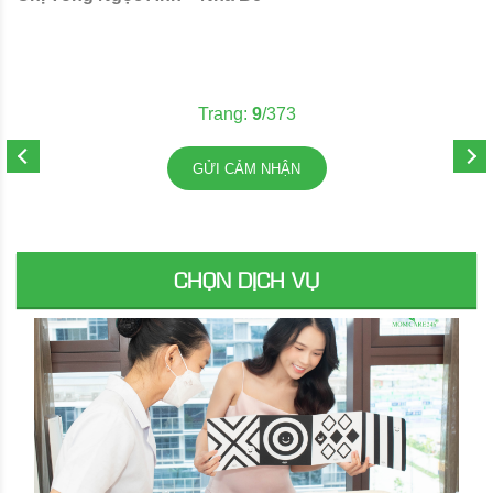
Trang:
9
/373
GỬI CẢM NHẬN
CHỌN DỊCH VỤ