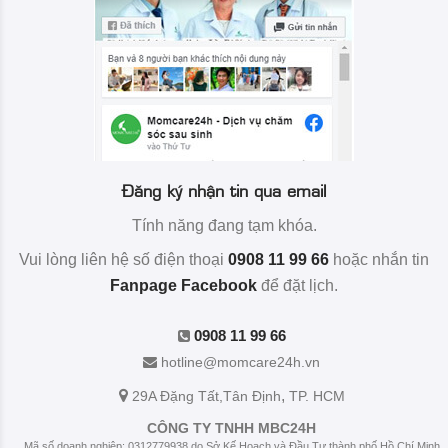
Đăng ký nhận tin qua email
Tính năng đang tạm khóa.
Vui lòng liên hệ số điện thoại
0908 11 99 66
hoặc nhắn tin
Fanpage Facebook
để đặt lịch.
0908 11 99 66
hotline@momcare24h.vn
,
29A Đặng Tất
,Tân Định
TP. HCM
CÔNG TY TNHH MBC24H
Mã số doanh nghiệp: 0312779938 do Sở Kế Họach và Đầu Tư thành phố Hồ Chí Minh