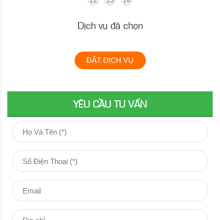
12
13
14
Dịch vụ đã chọn
ĐẶT DỊCH VỤ
YÊU CẦU TƯ VẤN