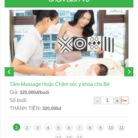
Tắm-Massage Hoặc Chăm sóc y khoa cho Bé
Giá:
320,000đ/buổi
Số buổi
-
+
THÀNH TIỀN:
320,000đ
1
2
3
4
5
6
7
8
9
10
11