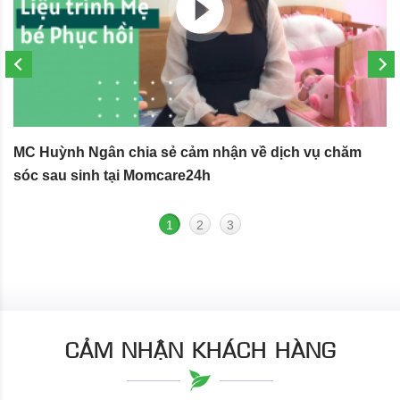
MC Huỳnh Ngân chia sẻ cảm nhận về dịch vụ chăm
S
sóc sau sinh tại Momcare24h
N
1
2
3
CẢM NHẬN KHÁCH HÀNG