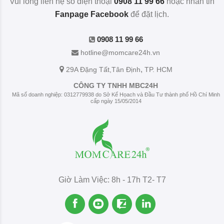
Vui lòng liên hệ số điện thoại
0908 11 99 66
hoặc nhắn tin
Fanpage Facebook
để đặt lịch.
0908 11 99 66
hotline@momcare24h.vn
,
29A Đặng Tất
,Tân Định
TP. HCM
CÔNG TY TNHH MBC24H
Mã số doanh nghiệp: 0312779938 do Sở Kế Họach và Đầu Tư thành phố Hồ Chí Minh
cấp ngày 15/05/2014
Giờ Làm Việc: 8h - 17h T2- T7