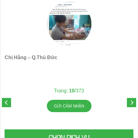
Chị Hằng – Q.Thủ Đức
C
Trang:
11
/373
GỬI CẢM NHẬN
CHỌN DỊCH VỤ