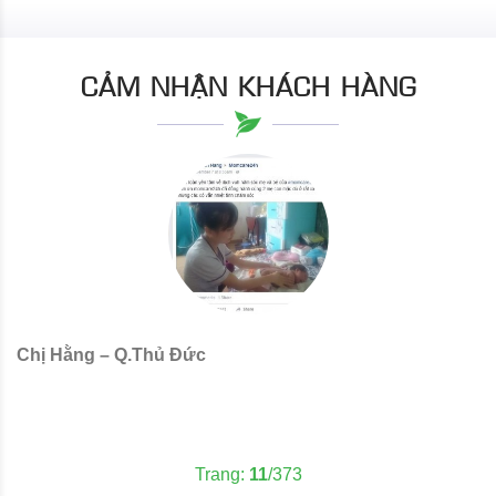
CẢM NHẬN KHÁCH HÀNG
Chị Hằng – Q.Thủ Đức
C
Trang:
11
/373