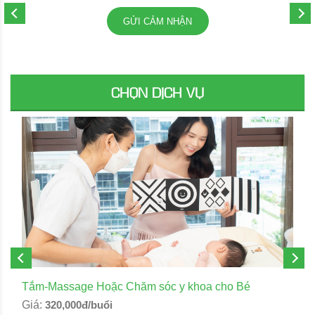
GỬI CẢM NHẬN
CHỌN DỊCH VỤ
Tắm-Massage Hoặc Chăm sóc y khoa cho Bé
Giá:
320,000đ/buổi