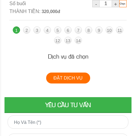
Số buổi
-
+
THÀNH TIỀN:
320,000đ
1
2
3
4
5
6
7
8
9
10
11
12
13
14
Dịch vụ đã chọn
ĐẶT DỊCH VỤ
YÊU CẦU TƯ VẤN