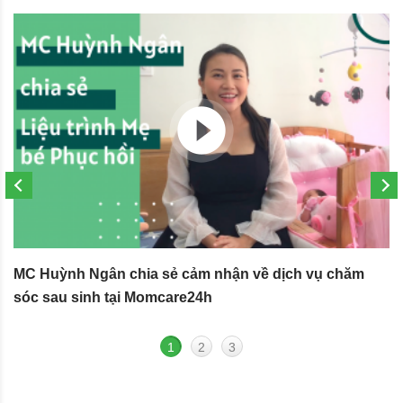
MC Huỳnh Ngân chia sẻ cảm nhận về dịch vụ chăm
S
sóc sau sinh tại Momcare24h
N
1
2
3