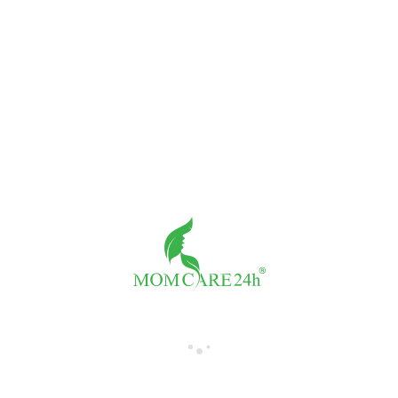
Đo tim thai tại nhà
Giá:
500,000đ/buổi
Số buổi
-
+
THÀNH TIỀN:
500,000đ
Tư vấn với Tiến sỹ Trần Thị Sáng
Giá:
1,300,000đ/buổi
Số buổi
-
+
THÀNH TIỀN:
1,300,000đ