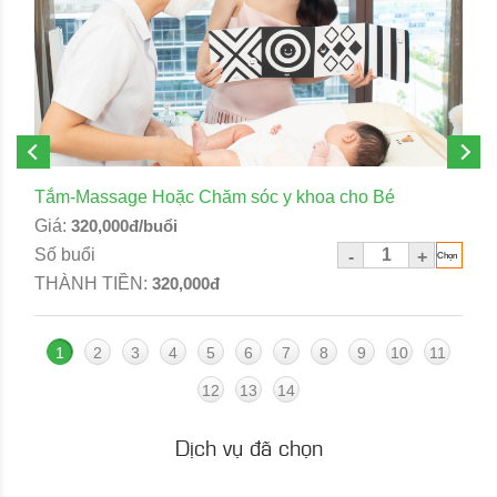
Tắm-Massage Hoặc Chăm sóc y khoa cho Bé
Giá:
320,000đ/buổi
Số buổi
-
+
THÀNH TIỀN:
320,000đ
1
2
3
4
5
6
7
8
9
10
11
12
13
14
Dịch vụ đã chọn