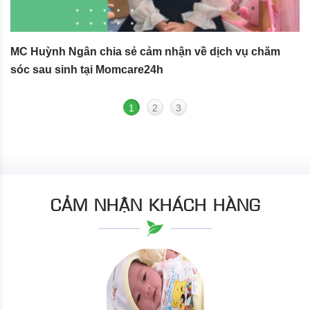
MC Huỳnh Ngân chia sẻ cảm nhận về dịch vụ chăm
S
sóc sau sinh tại Momcare24h
N
1
2
3
CẢM NHẬN KHÁCH HÀNG