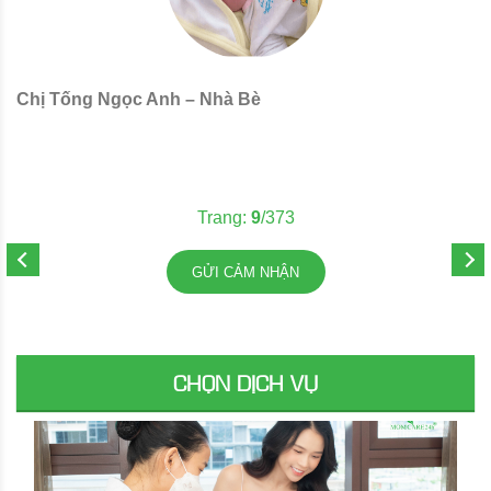
Chị Tống Ngọc Anh – Nhà Bè
C
Trang:
9
/373
GỬI CẢM NHẬN
CHỌN DỊCH VỤ