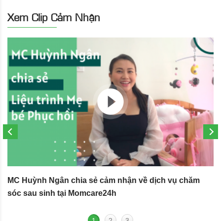
Xem Clip Cảm Nhận
MC Huỳnh Ngân chia sẻ cảm nhận về dịch vụ chăm
S
sóc sau sinh tại Momcare24h
N
1
2
3