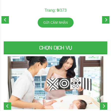
Trang:
9
/373
GỬI CẢM NHẬN
CHỌN DỊCH VỤ