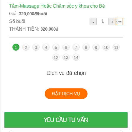
Tắm-Massage Hoặc Chăm sóc y khoa cho Bé
Giá:
320,000đ/buổi
Số buổi
-
+
THÀNH TIỀN:
320,000đ
1
2
3
4
5
6
7
8
9
10
11
12
13
14
Dịch vụ đã chọn
ĐẶT DỊCH VỤ
YÊU CẦU TƯ VẤN