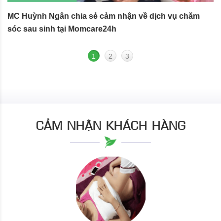
MC Huỳnh Ngân chia sẻ cảm nhận về dịch vụ chăm
S
sóc sau sinh tại Momcare24h
N
1
2
3
CẢM NHẬN KHÁCH HÀNG