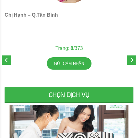
Chị Hạnh – Q.Tân Bình
C
Trang:
8
/373
GỬI CẢM NHẬN
CHỌN DỊCH VỤ