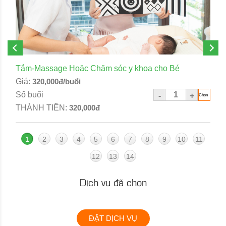
Tắm-Massage Hoặc Chăm sóc y khoa cho Bé
Giá:
320,000đ/buổi
Số buổi
-
+
THÀNH TIỀN:
320,000đ
1
2
3
4
5
6
7
8
9
10
11
12
13
14
Dịch vụ đã chọn
ĐẶT DỊCH VỤ