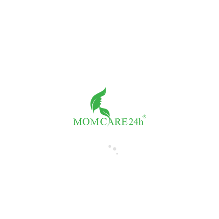
Đo tim thai tại nhà
Giá:
500,000đ/buổi
Số buổi
-
+
THÀNH TIỀN:
500,000đ
Tư vấn với Tiến sỹ Trần Thị Sáng