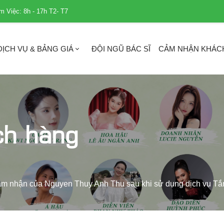
m Việc: 8h - 17h T2- T7
DỊCH VỤ & BẢNG GIÁ
ĐỘI NGŨ BÁC SĨ
CẢM NHẬN KHÁC
ch hàng
m nhận của Nguyen Thuy Anh Thu sau khi sử dụng dịch vụ T