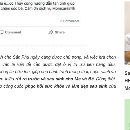
==================================
nh
cho Sản Phụ ngày càng được chú trọng, và việc lựa chọn
à
vẫn là vấn đề cần được đặt ở vị trí ưu tiên hàng đầu.
g tin hữu ích, giúp cho hành trình mang thai, cuộc sanh và
Sa
ảm thiểu
rủi ro trước và sau sinh cho Mẹ và Bé
. Đồng thời,
HH
ho công cuộc
phục hồi sức khỏe
và
làm đẹp sau sinh
của
M