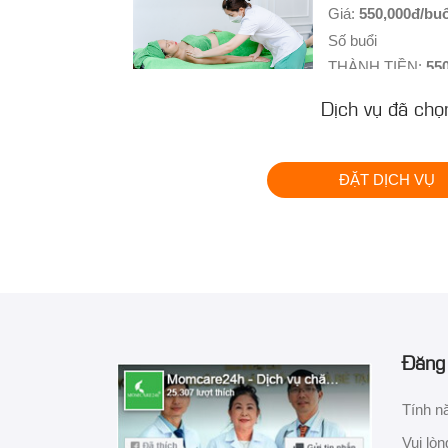
Giá:
550,000đ/buổ
Số buổi
THÀNH TIỀN:
55
Dịch vụ đã chọ
Đo tim thai tại n
Giá:
500,000đ/buổ
Số buổi
ĐẶT DỊCH VỤ
THÀNH TIỀN:
50
Tư vấn với Tiến 
Giá:
1,300,000đ/b
Số buổi
THÀNH TIỀN:
1,3
Đăng 
Thông tắc tia sữ
Tính n
Giá:
680,000đ/buổ
Vui lòn
Số buổi