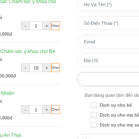
ặc Chăm sóc y khoa cho
i
-
+
0,000đ
Chăm sóc y khoa cho Bé
i
-
+
00,000đ
 Nhiên
Bạn đang quan tâm đến dị
i
Dịch vụ cho bé
-
+
Dịch vụ cho mẹ b
0,000đ
Dịch vụ cho mẹ sa
u An Thai