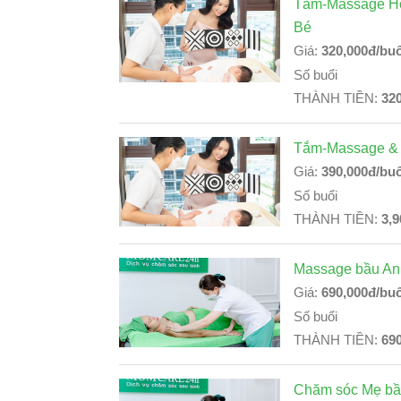
Tắm-Massage Ho
Bé
Giá:
320,000đ/buổ
Số buổi
THÀNH TIỀN:
32
Tắm-Massage & 
Giá:
390,000đ/buổ
Số buổi
THÀNH TIỀN:
3,9
Massage bầu An
Giá:
690,000đ/buổ
Số buổi
THÀNH TIỀN:
69
Chăm sóc Mẹ bầ