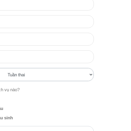
ch vụ nào?
ầu
u sinh