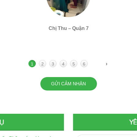
Chị Thu – Quận 7
›
1
2
3
4
5
6
GỬI CẢM NHẬN
VỤ
YÊ