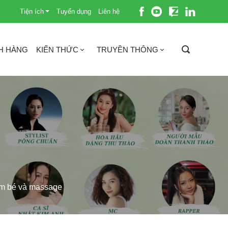
Tiện ích
Tuyển dụng
Liên hệ
H HÀNG
KIẾN THỨC
TRUYỀN THÔNG
ắm bé và massage