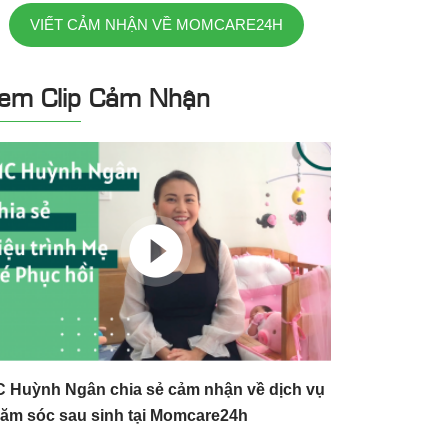
VIẾT CẢM NHẬN VỀ MOMCARE24H
em Clip Cảm Nhận
 Huỳnh Ngân chia sẻ cảm nhận về dịch vụ
ăm sóc sau sinh tại Momcare24h