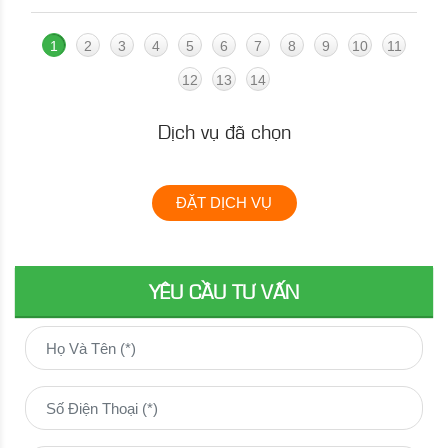
1
2
3
4
5
6
7
8
9
10
11
12
13
14
Dịch vụ đã chọn
ĐẶT DỊCH VỤ
YÊU CẦU TƯ VẤN