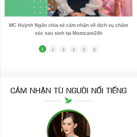
MC Huỳnh Ngân chia sẻ cảm nhận về dịch vụ chăm
sóc sau sinh tại Momcare24h
1
2
3
4
5
6
CẢM NHẬN TỪ NGƯỜI NỔI TIẾNG