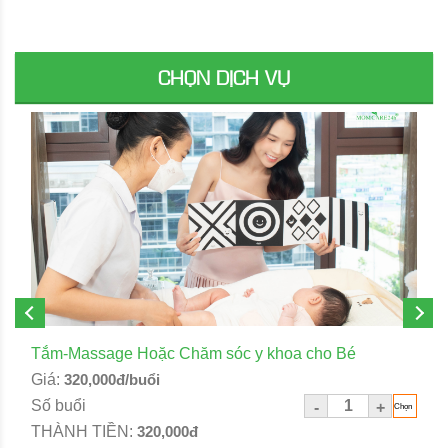
CHỌN DỊCH VỤ
Tắm-Massage Hoặc Chăm sóc y khoa cho Bé
Giá:
320,000đ/buổi
Số buổi
-
+
THÀNH TIỀN:
320,000đ