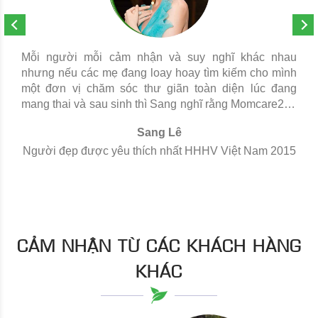
Mỗi người mỗi cảm nhận và suy nghĩ khác nhau
nhưng nếu các mẹ đang loay hoay tìm kiếm cho mình
một đơn vị chăm sóc thư giãn toàn diện lúc đang
mang thai và sau sinh thì Sang nghĩ rằng Momcare24h
là 1 sự lựa tốt đáng để các mẹ thử trải nghiệm và tin
Sang Lê
dùng. Sang Lê - Hoa Hậu VN2015
Người đẹp được yêu thích nhất HHHV Việt Nam 2015
CẢM NHẬN TỪ CÁC KHÁCH HÀNG
KHÁC